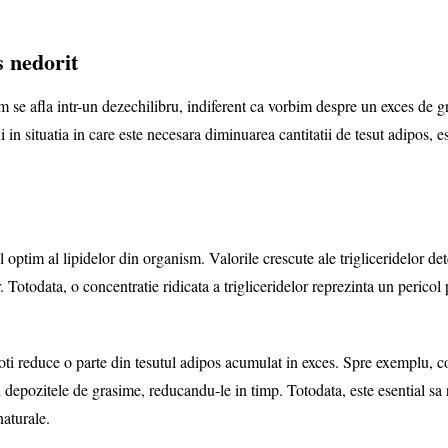
s nedorit
la intr-un dezechilibru, indiferent ca vorbim despre un exces de gras
 in situatia in care este necesara diminuarea cantitatii de tesut adipos, es
m al lipidelor din organism. Valorile crescute ale trigliceridelor de
 Totodata, o concentratie ridicata a trigliceridelor reprezinta un pericol 
uce o parte din tesutul adipos acumulat in exces. Spre exemplu, consu
pozitele de grasime, reducandu-le in timp. Totodata, este esential sa res
naturale.