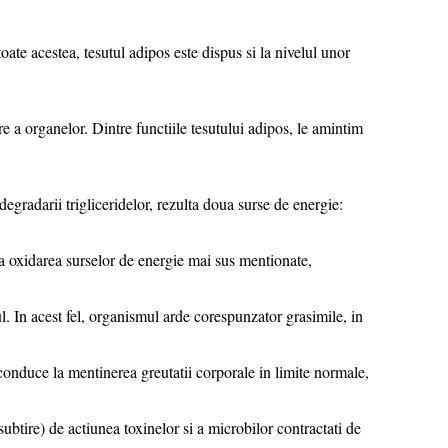
 acestea, tesutul adipos este dispus si la nivelul unor
 organelor. Dintre functiile tesutului adipos, le amintim
egradarii trigliceridelor, rezulta doua surse de energie:
aza oxidarea surselor de energie mai sus mentionate,
. In acest fel, organismul arde corespunzator grasimile, in
 conduce la mentinerea greutatii corporale in limite normale,
ubtire) de actiunea toxinelor si a microbilor contractati de