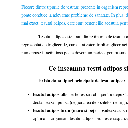
Fiecare dintre tipurile de tesuturi prezente in organism rep
poate conduce la adevarate probleme de sanatate. In plus, din
mai exact, tesutul adipos, care sunt beneficiile acestuia pen
Tesutul adipos este unul dintre tipurile de tesut conjunct
reprezentat de trigliceride, care sunt esteri tripli ai gliceri
numeroase functii, insa poate deveni un pericol pentru sanat
Ce inseamna tesut adipos si
Exista doua tipuri principale de tesut adipos:
tesutul adipos alb
– este responsabil pentru depozita
declanseaza lipoliza (degradarea depozitelor de triglic
tesutul adipos brun (maro si bej)
– oxideaza acizii
optima in organism, tesutul adipos brun este raspunzat