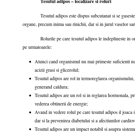
Tesutul adipos – localizare si roluri
Tesutul adipos este dispus subcutanat si se gaseste, cu p
organe, precum inima sau rinichii, dar si in jurul vaselor sa
Rolurile pe care tesutul adipos le indeplineste in organi
pe urmatoarele:
Atunci cand organismul nu mai primeste suficienti nutri
acizii grasi si glicerolul;
Tesutul adipos are rol in termoreglarea organismului, 
generand caldura;
Tesutul adipos are un rol si in reglarea hormonala, p
vederea obtinerii de energie;
Avand in vedere rolul pe care tesutul adipos il joaca 
dar si la prevenirea diabetului si a afectiunilor cardio
Tesutul adipos are un impact notabil si asupra sistemul