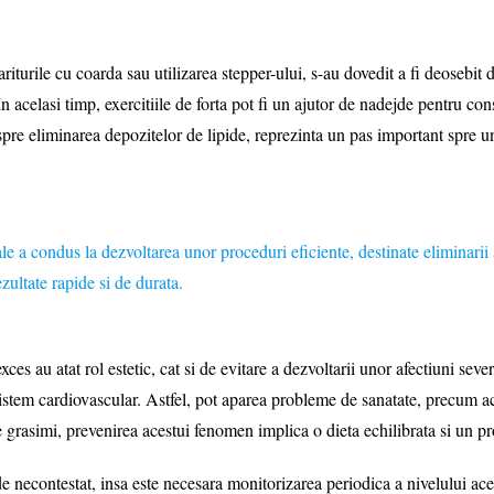
e cu coarda sau utilizarea stepper-ului, s-au dovedit a fi deosebit de
 acelasi timp, exercitiile de forta pot fi un ajutor de nadejde pentru co
pre eliminarea depozitelor de lipide, reprezinta un pas important spre u
us la dezvoltarea unor proceduri eficiente, destinate eliminarii strat
ultate rapide si de durata.
tat rol estetic, cat si de evitare a dezvoltarii unor afectiuni severe. 
l sistem cardiovascular. Astfel, pot aparea probleme de sanatate, precum 
grasimi, prevenirea acestui fenomen implica o dieta echilibrata si un pro
ntestat, insa este necesara monitorizarea periodica a nivelului aces