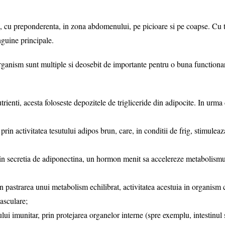
reponderenta, in zona abdomenului, pe picioare si pe coapse. Cu toate
nguine principale.
sm sunt multiple si deosebit de importante pentru o buna functionare a
enti, acesta foloseste depozitele de trigliceride din adipocite. In urma d
prin activitatea tesutului adipos brun, care, in conditii de frig, stimule
rin secretia de adiponectina, un hormon menit sa accelereze metabolismul
in pastrarea unui metabolism echilibrat, activitatea acestuia in organism
vasculare;
ui imunitar, prin protejarea organelor interne (spre exemplu, intestinul s