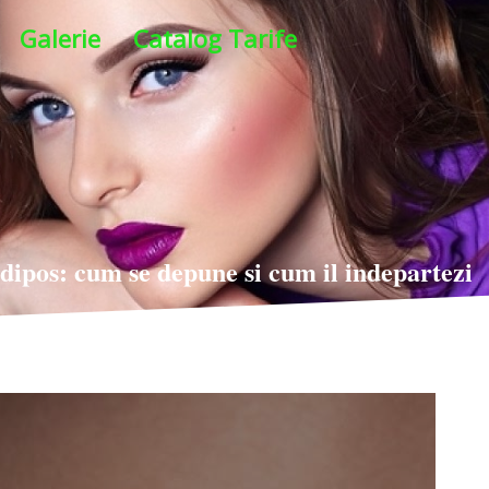
Galerie
Catalog Tarife
dipos: cum se depune si cum il indepartezi