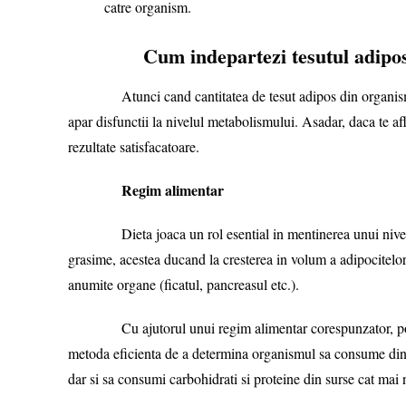
catre organism.
Cum indepartezi tesutul adipo
Atunci cand cantitatea de tesut adipos din organism se af
apar disfunctii la nivelul metabolismului. Asadar, daca te afli
rezultate satisfacatoare.
Regim alimentar
Dieta joaca un rol esential in mentinerea unui nivel opti
grasime, acestea ducand la cresterea in volum a adipocitelor.
anumite organe (ficatul, pancreasul etc.).
Cu ajutorul unui regim alimentar corespunzator, poti red
metoda eficienta de a determina organismul sa consume din de
dar si sa consumi carbohidrati si proteine din surse cat mai 