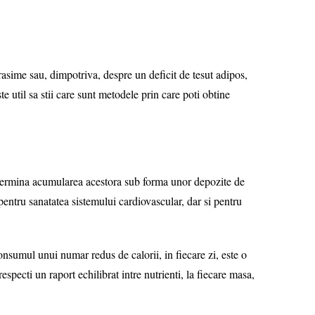
ime sau, dimpotriva, despre un deficit de tesut adipos,
te util sa stii care sunt metodele prin care poti obtine
termina acumularea acestora sub forma unor depozite de
pentru sanatatea sistemului cardiovascular, dar si pentru
mul unui numar redus de calorii, in fiecare zi, este o
pecti un raport echilibrat intre nutrienti, la fiecare masa,