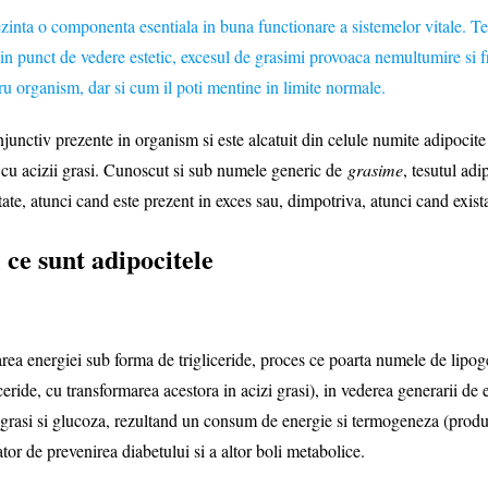
rezinta o componenta esentiala in buna functionare a sistemelor vitale. Te
 punct de vedere estetic, excesul de grasimi provoaca nemultumire si frus
tru organism, dar si cum il poti mentine in limite normale.
iv prezente in organism si este alcatuit din celule numite adipocite (
nei cu acizii grasi. Cunoscut si sub numele generic de
grasime
, tesutul ad
ate, atunci cand este prezent in exces sau, dimpotriva, atunci cand exista
 ce sunt adipocitele
rea energiei sub forma de trigliceride, proces ce poarta numele de lipoge
eride, cu transformarea acestora in acizi grasi), in vederea generarii de 
 grasi si glucoza, rezultand un consum de energie si termogeneza (produc
or de prevenirea diabetului si a altor boli metabolice.