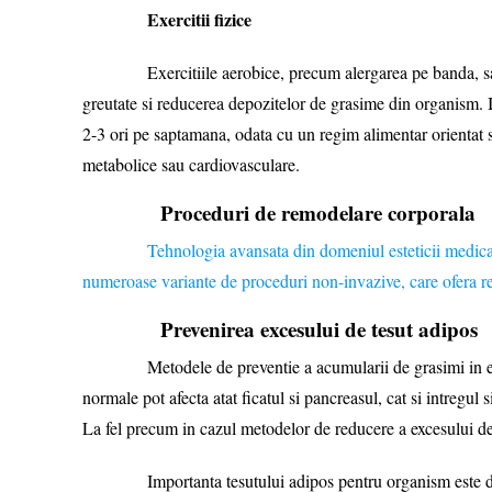
Exercitii fizice
Exercitiile aerobice, precum alergarea pe banda, sarituril
greutate si reducerea depozitelor de grasime din organism. In
2-3 ori pe saptamana, odata cu un regim alimentar orientat s
metabolice sau cardiovasculare.
Proceduri de remodelare corporala
Tehnologia avansata din domeniul esteticii medicale a cond
numeroase variante de proceduri non-invazive, care ofera rez
Prevenirea excesului de tesut adipos
Metodele de preventie a acumularii de grasimi in exces au a
normale pot afecta atat ficatul si pancreasul, cat si intregu
La fel precum in cazul metodelor de reducere a excesului de 
Importanta tesutului adipos pentru organism este de neco