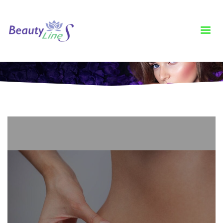
HOME
POSTS TAGGED "CU PREPONDERENTA"
Tag: cu preponderenta