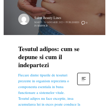
Salon Beauty Lines
MARȚI, 24 IANUARIE 2023
/
PUBLISHED
0
IN
SERVICII
Tesutul adipos: cum se
depune si cum il
indepartezi
Fiecare dintre tipurile de tesuturi
prezente in organism reprezinta o
componenta esentiala in buna
functionare a sistemelor vitale.
Tesutul adipos nu face exceptie, insa
acumularea lui in exces poate conduce la