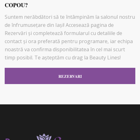
COPOU?
Suntem nerăbdători să te întâmpinăm la salonul nostru
de înfrumusețare din Iași! Accesează pagina de
Rezervări şi completează formularul cu detaliile de
contact și ora preferată pentru programare, iar echipa
noastră va confirma disponibilitatea în cel mai scurt
timp posibil. Te așteptăm cu drag la Beauty Lines!
REZERVARI