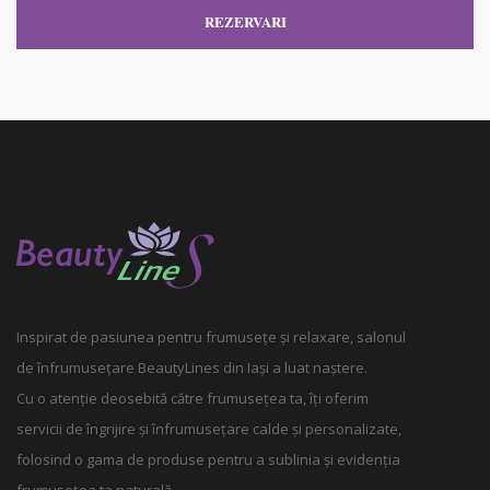
REZERVARI
Inspirat de pasiunea pentru frumusețe și relaxare, salonul
de înfrumusețare BeautyLines din Iași a luat naștere.
Cu o atenție deosebită către frumusețea ta, îți oferim
servicii de îngrijire și înfrumusețare calde și personalizate,
folosind o gama de produse pentru a sublinia și evidenția
frumusețea ta naturală.