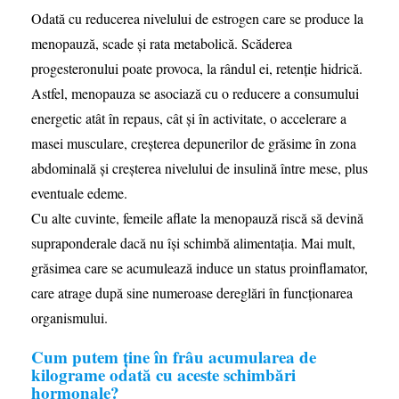
Odată cu reducerea nivelului de estrogen care se produce la
menopauză, scade și rata metabolică. Scăderea
progesteronului poate provoca, la rândul ei, retenție hidrică.
Astfel, menopauza se asociază cu o reducere a consumului
energetic atât în repaus, cât și în activitate, o accelerare a
masei musculare, creșterea depunerilor de grăsime în zona
abdominală și creșterea nivelului de insulină între mese, plus
eventuale edeme.
Cu alte cuvinte, femeile aflate la menopauză riscă să devină
supraponderale dacă nu își schimbă alimentația. Mai mult,
grăsimea care se acumulează induce un status proinflamator,
care atrage după sine numeroase dereglări în funcționarea
organismului.
Cum putem ține în frâu acumularea de
kilograme odată cu aceste schimbări
hormonale?