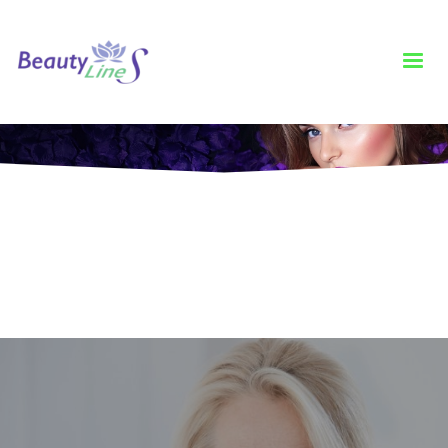
HOME
BLOG
SERVICII
CARE SUNT SCHIMBĂRILE CELE MAI IMPORTANTE ÎN METABOLISMUL
UNEI FEMEI ODATĂ CU INSTALAREA MENOPAUZEI?
Care sunt schimbările cele mai importante
în metabolismul unei femei odată cu
instalarea menopauzei?