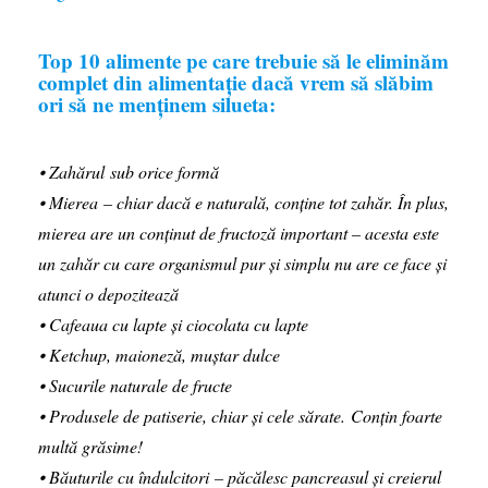
Top 10 alimente pe care trebuie să le eliminăm
complet din alimentație dacă vrem să slăbim
ori să ne menținem silueta:
⦁ Zahărul sub orice formă
⦁ Mierea – chiar dacă e naturală, conține tot zahăr. În plus,
mierea are un conținut de fructoză important – acesta este
un zahăr cu care organismul pur și simplu nu are ce face și
atunci o depozitează
⦁ Cafeaua cu lapte și ciocolata cu lapte
⦁ Ketchup, maioneză, muștar dulce
⦁ Sucurile naturale de fructe
⦁ Produsele de patiserie, chiar și cele sărate. Conțin foarte
multă grăsime!
⦁ Băuturile cu îndulcitori – păcălesc pancreasul și creierul