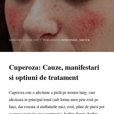
MIERCURI, 27 IULIE 2022
/
PUBLISHED IN
INTRETINERE
,
SERVICII
Cuperoza: Cauze, manifestari
si optiuni de tratament
Cuperoza
este o afectiune a pielii pe termen lung, care
afecteaza in principal tenul (sub forma unor pete rosii pe
fata), dar roseata si umflaturile mici, rosii, pline de puroi pot
sa apara si pe nas (nas cuperozic), barbie, frunte, barbie,