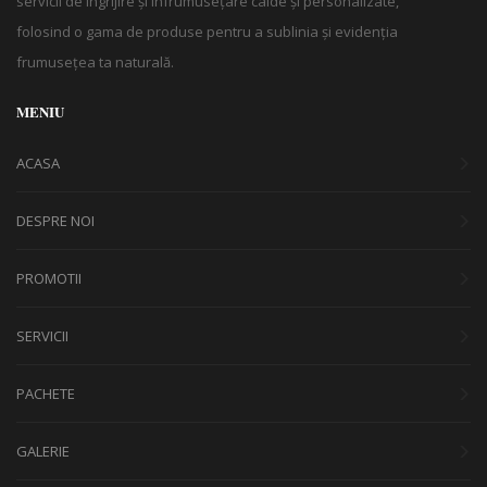
servicii de îngrijire și înfrumusețare calde și personalizate,
folosind o gama de produse pentru a sublinia și evidenția
frumusețea ta naturală.
MENIU
ACASA
DESPRE NOI
PROMOTII
SERVICII
PACHETE
GALERIE