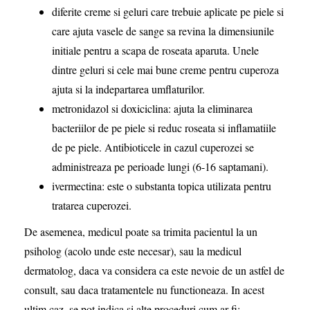
diferite creme si geluri care trebuie aplicate pe piele si
care ajuta vasele de sange sa revina la dimensiunile
initiale pentru a scapa de roseata aparuta. Unele
dintre geluri si cele mai bune creme pentru cuperoza
ajuta si la indepartarea umflaturilor.
metronidazol si doxiciclina: ajuta la eliminarea
bacteriilor de pe piele si reduc roseata si inflamatiile
de pe piele. Antibioticele in cazul cuperozei se
administreaza pe perioade lungi (6-16 saptamani).
ivermectina: este o substanta topica utilizata pentru
tratarea cuperozei.
De asemenea, medicul poate sa trimita pacientul la un
psiholog (acolo unde este necesar), sau la medicul
dermatolog, daca va considera ca este nevoie de un astfel de
consult, sau daca tratamentele nu functioneaza. In acest
ultim caz, se pot indica si alte proceduri cum ar fi: