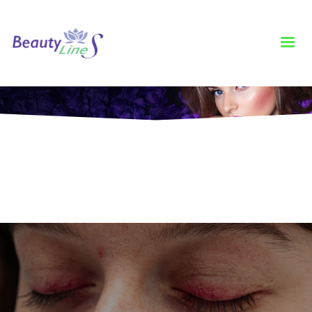
HOME
BLOG
INTRETINERE
CUPEROZA: CAUZE, MANIFESTARI SI OPTIUNI DE TRATAMENT
Cuperoza: Cauze, manifestari si optiuni de
tratament