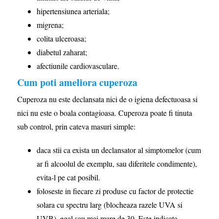
hipertensiunea arteriala;
migrena;
colita ulceroasa;
diabetul zaharat;
afectiunile cardiovasculare.
Cum poti ameliora cuperoza
Cuperoza nu este declansata nici de o igiena defectuoasa si
nici nu este o boala contagioasa. Cuperoza poate fi tinuta
sub control, prin cateva masuri simple:
daca stii ca exista un declansator al simptomelor (cum
ar fi alcoolul de exemplu, sau diferitele condimente),
evita-l pe cat posibil.
foloseste in fiecare zi produse cu factor de protectie
solara cu spectru larg (blocheaza razele UVA si
UVB), egal sau mai mare de 30. Este indicata