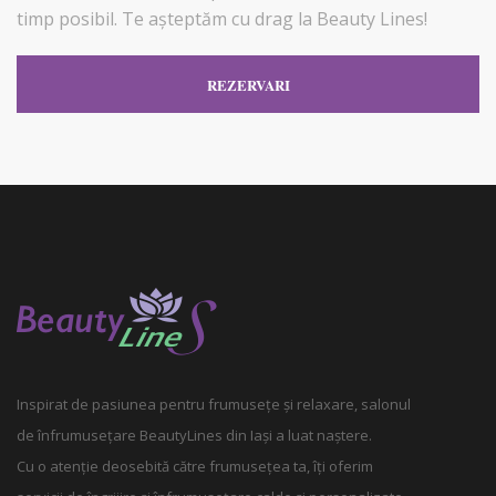
timp posibil. Te așteptăm cu drag la Beauty Lines!
REZERVARI
Inspirat de pasiunea pentru frumusețe și relaxare, salonul
de înfrumusețare BeautyLines din Iași a luat naștere.
Cu o atenție deosebită către frumusețea ta, îți oferim