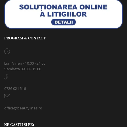
PROGRAM & CONTACT
Luni Vineri - 10.00 - 21.00
Sambata 09.00 - 15.00
0726 021 516
office@beautylines.ro
NE GASITI SI PE: