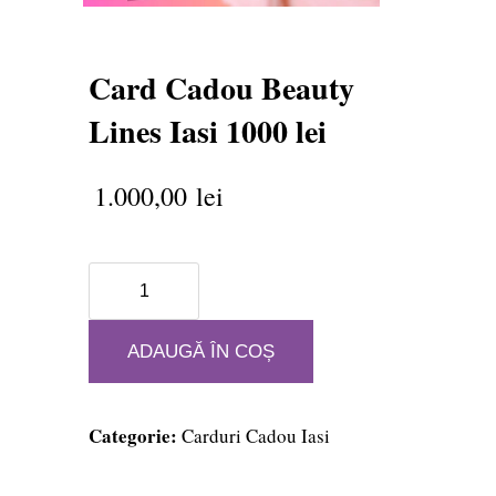
Card Cadou Beauty
Lines Iasi 1000 lei
1.000,00
lei
Cantitate
Card
Cadou
ADAUGĂ ÎN COȘ
Beauty
Lines
Iasi
Categorie:
Carduri Cadou Iasi
1000
lei