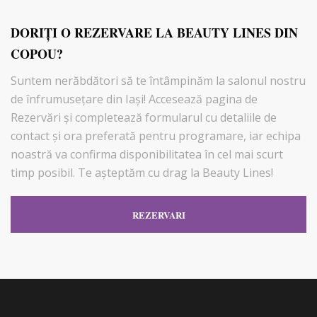
DORIŢI O REZERVARE LA BEAUTY LINES DIN
COPOU?
Suntem nerăbdători să te întâmpinăm la salonul nostru
de înfrumusețare din Iași! Accesează pagina de
Rezervări şi completează formularul cu detaliile de
contact și ora preferată pentru programare, iar echipa
noastră va confirma disponibilitatea în cel mai scurt
timp posibil. Te așteptăm cu drag la Beauty Lines!
REZERVARI