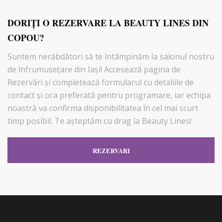
DORIŢI O REZERVARE LA BEAUTY LINES DIN
COPOU?
Suntem nerăbdători să te întâmpinăm la salonul nostru
de înfrumusețare din Iași! Accesează pagina de
Rezervări şi completează formularul cu detaliile de
contact și ora preferată pentru programare, iar echipa
noastră va confirma disponibilitatea în cel mai scurt
timp posibil. Te așteptăm cu drag la Beauty Lines!
REZERVARI