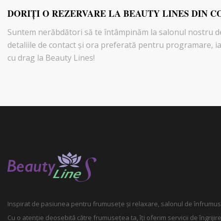
DORIŢI O REZERVARE LA BEAUTY LINES DIN C
Suntem nerăbdători să te întâmpinăm la salonul nostru de
detaliile de contact și ora preferată pentru programare, ia
cu drag la Beauty Lines!
Inspirat de pasiunea pentru frumusețe și relaxare, salonul de înfrumuse
Cu o atenție deosebită către frumusețea ta, îți oferim servicii de îngrij