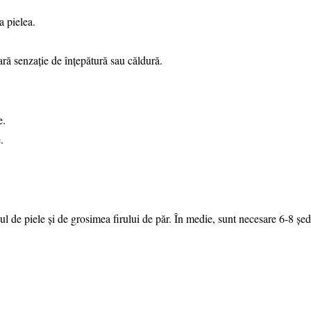
a pielea.
ră senzație de înțepătură sau căldură.
e.
.
ul de piele și de grosimea firului de păr. În medie, sunt necesare 6-8 șed