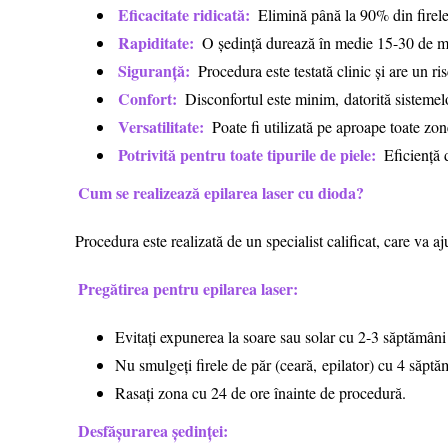
Eficacitate ridicată:
Elimină până la 90% din firele
Rapiditate:
O ședință durează în medie 15-30 de min
Siguranță:
Procedura este testată clinic și are un r
Confort:
Disconfortul este minim, datorită sistemelo
Versatilitate:
Poate fi utilizată pe aproape toate zon
Potrivită pentru toate tipurile de piele:
Eficiență d
Cum se realizează epilarea laser cu dioda?
Procedura este realizată de un specialist calificat, care va aj
Pregătirea pentru epilarea laser:
Evitați expunerea la soare sau solar cu 2-3 săptămâni 
Nu smulgeți firele de păr (ceară, epilator) cu 4 săptă
Rasați zona cu 24 de ore înainte de procedură.
Desfășurarea ședinței: