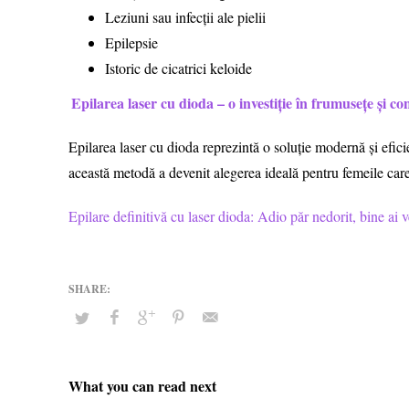
Leziuni sau infecții ale pielii
Epilepsie
Istoric de cicatrici keloide
Epilarea laser cu dioda – o investiție în frumusețe și co
Epilarea laser cu dioda reprezintă o soluție modernă și eficie
această metodă a devenit alegerea ideală pentru femeile care
Epilare definitivă cu laser dioda: Adio păr nedorit, bine ai v
What you can read next