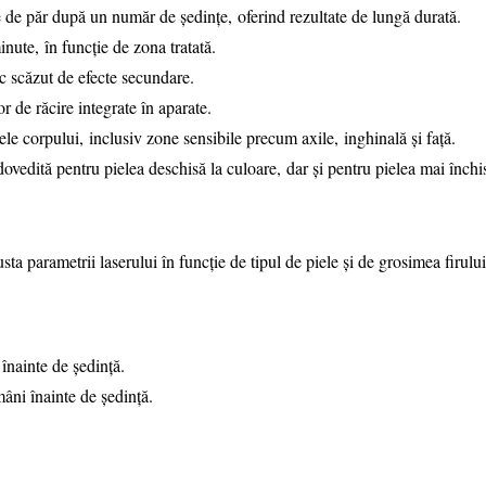
 de păr după un număr de ședințe, oferind rezultate de lungă durată.
ute, în funcție de zona tratată.
isc scăzut de efecte secundare.
r de răcire integrate în aparate.
ele corpului, inclusiv zone sensibile precum axile, inghinală și față.
ovedită pentru pielea deschisă la culoare, dar și pentru pielea mai închi
usta parametrii laserului în funcție de tipul de piele și de grosimea firului
înainte de ședință.
mâni înainte de ședință.