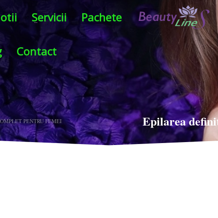
otii
Servicii
Pachete
g
Contact
Epilarea defini
 COMPLET PENTRU FEMEI