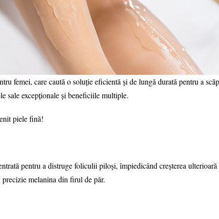
ntru femei, care caută o soluție eficientă și de lungă durată pentru a sc
le sale excepționale și beneficiile multiple.
enit piele fină!
ntrată pentru a distruge foliculii piloși, împiedicând creșterea ulterioar
precizie melanina din firul de păr.