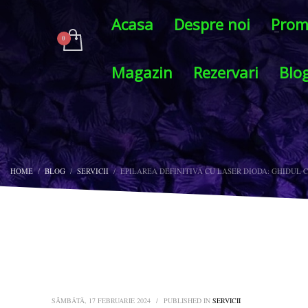
Acasa
Despre noi
Prom
Magazin
Rezervari
Blo
HOME
BLOG
SERVICII
EPILAREA DEFINITIVĂ CU LASER DIODA: GHIDUL
SÂMBĂTĂ, 17 FEBRUARIE 2024
/
PUBLISHED IN
SERVICII