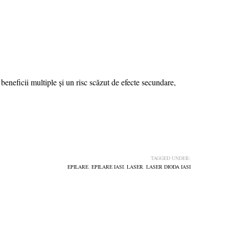
 beneficii multiple și un risc scăzut de efecte secundare,
TAGGED UNDER:
EPILARE
,
EPILARE IASI
,
LASER
,
LASER DIODA IASI