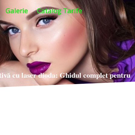
Galerie
Catalog Tarife
tivă cu laser dioda: Ghidul complet pentru
femei