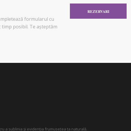
REZERVARI
completează formularul cu
t timp posibil. Te așteptăm
tru a sublinia și evidenția frumusețea ta naturală.