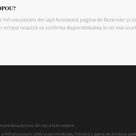
OPOU?
 înfrumusețare din Iași! Accesează pagina de Rezervări şi 
r echipa noastră va confirma disponibilitatea în cel mai scur
țare BeautyLines din Iași a luat naștere.
ire și înfrumusețare calde și personalizate, folosind o gama de produse pen