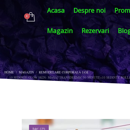
Acasa
Despre noi
Prom
Magazin
Rezervari
Blo
HOME
MAGAZIN
REMODELARE CORPORALA IASI
10 SEDINTE GLOW SKIN- MASAJ TRANSDERMIC 50 MINUTE+10 SEDINTE ROLL
Sale! -13%