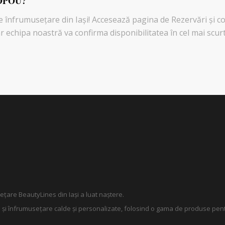
OPOU?
 înfrumusețare din Iași! Accesează pagina de Rezervări şi 
r echipa noastră va confirma disponibilitatea în cel mai scur
țare BeautyLines din Iași a luat naștere.
ire și înfrumusețare calde și personalizate, folosind o gama de produse pen