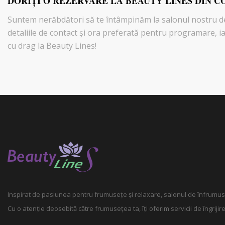
DORIŢI O REZERVARE LA BEAUTY LINES DIN C
Suntem nerăbdători să te întâmpinăm la salonul nostru de
detaliile de contact și ora preferată pentru programare, ia
cu drag la Beauty Lines!
Inspirat de pasiunea pentru frumusețe și relaxare, salonul de înfrumuse
Cu o atenție deosebită către frumusețea ta, îți oferim servicii de îngrij