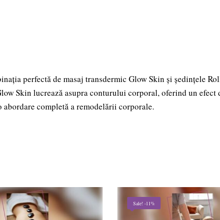
Sedinte
Roller
Glow
Skin
30
minute
binația perfectă de masaj transdermic Glow Skin și ședințele Ro
r Glow Skin lucrează asupra conturului corporal, oferind un efect d
r-o abordare completă a remodelării corporale.
Sale! -11%