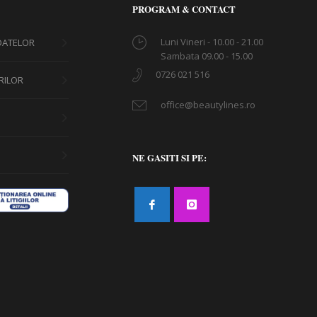
PROGRAM & CONTACT
Luni Vineri - 10.00 - 21.00
 DATELOR
Sambata 09.00 - 15.00
0726 021 516
URILOR
office@beautylines.ro
NE GASITI SI PE: