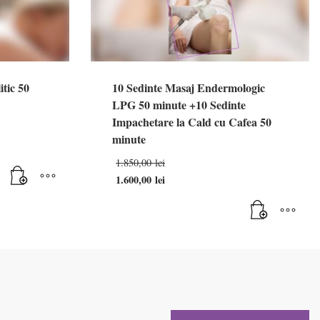
itic 50
10 Sedinte Masaj Endermologic
LPG 50 minute +10 Sedinte
Impachetare la Cald cu Cafea 50
minute
Prețul
1.850,00
lei
inițial
1.600,00
lei
a
Prețul
fost:
curent
1.850,00 lei.
este:
1.600,00 lei.