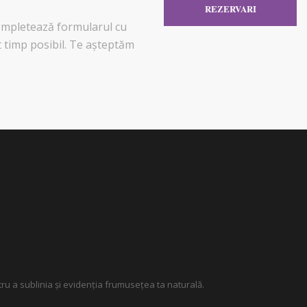
REZERVARI
completează formularul cu
t timp posibil. Te așteptăm
tru a sublinia și evidenția frumusețea ta naturală.