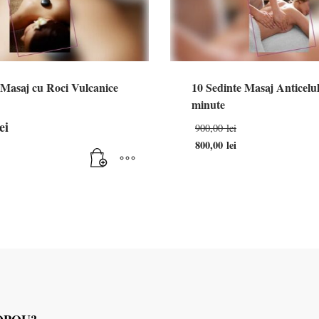
 Masaj cu Roci Vulcanice
10 Sedinte Masaj Anticelul
minute
Prețul
ei
900,00
lei
inițial
800,00
lei
a
Prețul
fost:
curent
900,00 lei.
este:
800,00 lei.