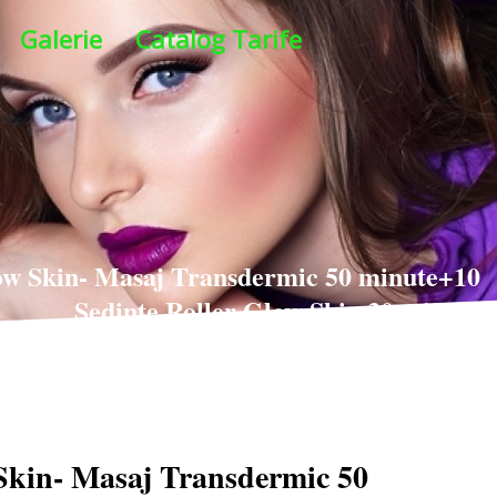
Galerie
Catalog Tarife
ow Skin- Masaj Transdermic 50 minute+10
Sedinte Roller Glow Skin 30 minute
Skin- Masaj Transdermic 50