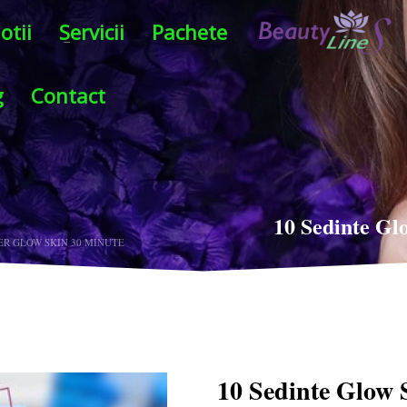
otii
Servicii
Pachete
g
Contact
10 Sedinte Gl
ER GLOW SKIN 30 MINUTE
10 Sedinte Glow 