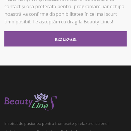
contact și ora preferată pentru programare, iar echipa
noastră va confirma disponibilitatea în cel mai scurt
timp posibil. Te așteptăm cu drag la Beauty Lines!
REZERVARI
Inspirat de pasiunea pentru frumusețe și relaxare, salonul