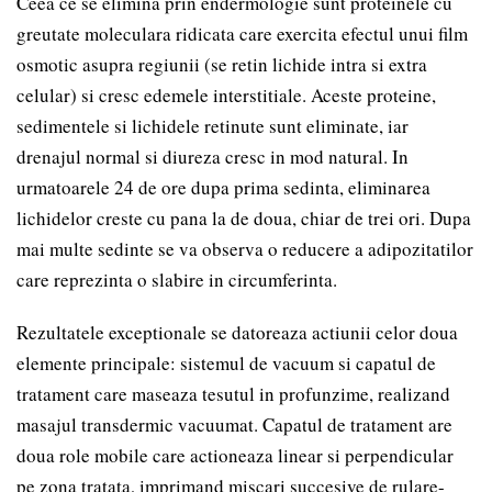
Ceea ce se elimina prin endermologie sunt proteinele cu
greutate moleculara ridicata care exercita efectul unui film
osmotic asupra regiunii (se retin lichide intra si extra
celular) si cresc edemele interstitiale. Aceste proteine,
sedimentele si lichidele retinute sunt eliminate, iar
drenajul normal si diureza cresc in mod natural. In
urmatoarele 24 de ore dupa prima sedinta, eliminarea
lichidelor creste cu pana la de doua, chiar de trei ori. Dupa
mai multe sedinte se va observa o reducere a adipozitatilor
care reprezinta o slabire in circumferinta.
Rezultatele exceptionale se datoreaza actiunii celor doua
elemente principale: sistemul de vacuum si capatul de
tratament care maseaza tesutul in profunzime, realizand
masajul transdermic vacuumat. Capatul de tratament are
doua role mobile care actioneaza linear si perpendicular
pe zona tratata, imprimand miscari succesive de rulare-