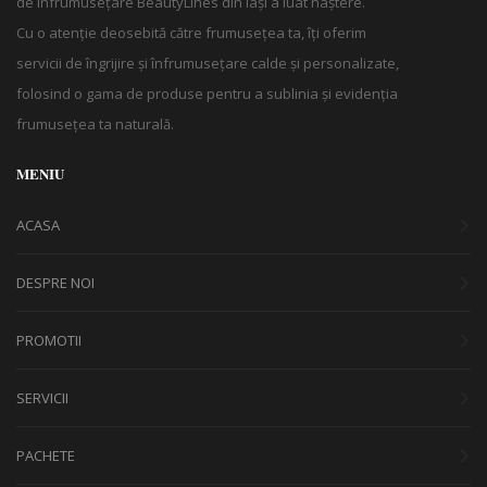
de înfrumusețare BeautyLines din Iași a luat naștere.
Cu o atenție deosebită către frumusețea ta, îți oferim
servicii de îngrijire și înfrumusețare calde și personalizate,
folosind o gama de produse pentru a sublinia și evidenția
frumusețea ta naturală.
MENIU
ACASA
DESPRE NOI
PROMOTII
SERVICII
PACHETE