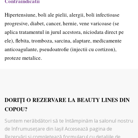
Contraindicatii
Hipertensiune, boli ale pielii, alergii, boli infectioase
progresive, diabet, cancer, hernie, vene varicoase (se
aplica tratamentul in jurul acestora, niciodata direct pe
ele), flebita, tromboza, sarcina, alaptare, medicamente
anticoagulante, pseudoatrofie (injectii cu cortizon),
proteze metalice.
DORIŢI O REZERVARE LA BEAUTY LINES DIN
COPOU?
Suntem nerăbdători să te întâmpinăm la salonul nostru
de înfrumusețare din Iași! Accesează pagina de
Rezervări şi completează formularul cu detaliile de